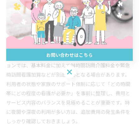
えば、同じ訪問回数でも、30分未満・60分未満・90分以
上など、訪問時間によって料金が段階的に設定されてい
ることが一般的です。長時間訪問看護加算が適用される
ケースや、夜間・早朝・深夜帯の訪問は、通常よりも加
算が発生し、総費用が高くなる傾向にあります。
お問い合わせはこちら
また、24時間対応や緊急訪問体制が整っているステーシ
ョンでは、基本料金に加えて24時間訪問介護料金や緊急
お問い合わせはこちら
時訪問看護加算などが別途必要となる場合があります。
利用者の状態や家族のサポート体制に応じて「どの時間
帯にどの程度の看護が必要か」を事前に整理し、費用と
サービス内容のバランスを見極めることが重要です。特
に夜間や深夜の利用が多い方は、追加費用の発生条件を
しっかり確認しておきましょう。