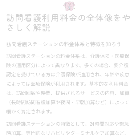
ト
訪問看護利用料金の全体像をや
訪問看護ステーション選びで損しない基本
さしく解説
知識
訪問看護ステーション選びで重視すべきポイン
訪問看護ステーションの料金体系と特徴を知ろう
ト
訪問看護ステーションの料金体系は、介護保険・医療保
料金だけでなく訪問看護ステーションの質
険の適用区分によって異なります。多くの場合、要介護
も比較
認定を受けている方は介護保険が適用され、年齢や疾患
訪問看護利用料金とサービス内容の見極め
によっては医療保険が利用されます。基本的な利用料金
方
は、訪問回数や時間、提供されるサービスの内容、加算
訪問看護ステーション選びの失敗を防ぐ方
（長時間訪問看護加算や夜間・早朝加算など）によって
法
細かく算定されます。
訪問看護ステーションの料金表で確認した
訪問看護ステーションの特徴として、24時間対応や緊急
い要素
時加算、専門的なリハビリやターミナルケア加算など、
訪問看護ステーションの対応時間と費用の