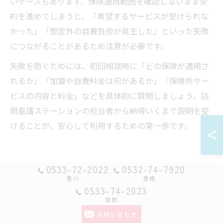
いケースもあります。保険適用範囲を確認しないまま契
約を進めてしまうと、「希望するサービスが受けられな
かった」「想定外の自費負担が発生した」といった失敗
につながることがあるため注意が必要です。
失敗を防ぐためには、初回相談時に「どの保険が適用さ
れるか」「加算や自費料金は何があるか」「保険外サー
ビスの内容と料金」などを具体的に質問しましょう。訪
問看護ステーションの担当者から納得いくまで説明を受
けることが、安心して利用するための第一歩です。
0533-72-2022
0532-74-7920
豊川
豊橋
基本利用料や加算要素の仕組み
0533-74-2023
蒲郡
を理解しよう
お問い合わせ