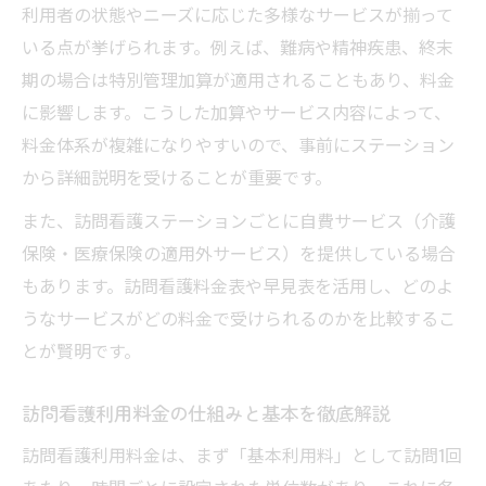
利用者の状態やニーズに応じた多様なサービスが揃って
関係
いる点が挙げられます。例えば、難病や精神疾患、終末
料金早見表を活用した賢い費用シミュレーショ
期の場合は特別管理加算が適用されることもあり、料金
ン術
に影響します。こうした加算やサービス内容によって、
訪問看護ステーションの料金表の見方を解
料金体系が複雑になりやすいので、事前にステーション
説
から詳細説明を受けることが重要です。
早見表で訪問看護利用料金を簡単シミュレ
また、訪問看護ステーションごとに自費サービス（介護
ーション
保険・医療保険の適用外サービス）を提供している場合
訪問回数や時間で変わる費用を比較するポ
もあります。訪問看護料金表や早見表を活用し、どのよ
イント
うなサービスがどの料金で受けられるのかを比較するこ
訪問看護ステーションの自費料金と保険適
とが賢明です。
用比較
訪問看護ステーションの料金シミュレーシ
訪問看護利用料金の仕組みと基本を徹底解説
ョン事例
訪問看護利用料金は、まず「基本利用料」として訪問1回
医療保険と介護保険で異なる訪問看護の負担額