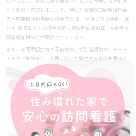
だけでなく、各種加算や自費サービスの有無、負担割合
などを必ず確認しましょう。特に介護保険訪問看護料金
表や医療保険利用時の料金表では、1回あたりの金額・30
分や1時間単位での料金設定・複数回訪問加算・長時間訪
問看護加算などが明示されています。
また、夜間早朝加算や深夜加算、特別管理加算、ターミ
ナルケア加算など、必要に応じて発生する費用も見落と
しやすいポイントです。自費サービス利用時の料金表
や、キャンセル料の有無、訪問看護指示書の料金など
も、事前に把握しておくことで後々のトラブルを防げま
す。料金表は定期的に改定されるため、最新の令和6年版
など、最新情報を必ず確認しましょう。
訪問看護ステーションの対応時間と費用の関係
訪問看護の対応時間と費用は密接に関係しています。例