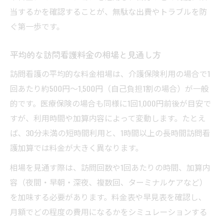
当するかを確認することが、無駄な出費やトラブルを防
訪問看護ステーションの料金加算の注意点
ぐ第一歩です。
訪問看護ステーションで加算される主な項
目
平均的な訪問看護料金の相場と見通し方
訪問時間ごとに変わる料金の確認方法とは
訪問看護の平均的な料金相場は、介護保険利用の場合で1
訪問看護ステーションの時間別料金の見方
回あたり約500円〜1,500円（自己負担1割の場合）が一般
訪問時間ごとに変動する利用料金の把握方
的です。医療保険の場合も同様に1回1,000円前後が目安で
法
すが、利用時間や加算内容によって変動します。たとえ
30分や1時間など時間別の料金早見表の活用
ば、30分未満の短時間利用と、1時間以上の長時間訪問看
法
護加算では料金が大きく異なります。
訪問看護ステーション選びと時間単価の関
相場を見通す際は、訪問回数や1回あたりの時間、加算内
係
容（夜間・早朝・深夜、複数回、ターミナルケアなど）
訪問回数・時間で計算する利用料金のコツ
を加味する必要があります。料金表や早見表を確認し、
月額でどの程度の費用になるかをシミュレーションする