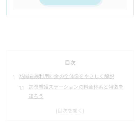
目次
訪問看護利用料金の全体像をやさしく解説
訪問看護ステーションの料金体系と特徴を
知ろう
訪問看護利用料金の仕組みと基本を徹底解
説
平均的な訪問看護料金の相場と見通し方
早見表を使った訪問看護料金の確認ポイン