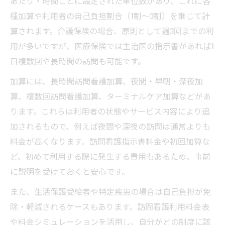
あたり・時間ごとに設定された単位数があり、これに各
訪問看護ステーション利用時の保険選択ポ
種加算や利用者の自己負担割合（1割〜3割）を乗じて計
イント
算されます。介護保険の場合、原則として週3回までの利
医療保険と介護保険で変わる訪問看護利用
用が多いですが、医療保険では主治医の指示書があれば1
料金
日複数回や長時間の訪問も可能です。
負担割合が異なる訪問看護ステーションの
加算には、長時間訪問看護加算、夜間・早朝・深夜加
特徴
算、複数回訪問看護加算、ターミナルケア加算などがあ
保険ごとの訪問看護料金早見表の活用法
ります。これらは利用者の状態やサービス内容により追
加されるもので、例えば夜間や深夜の訪問は通常よりも
訪問看護ステーションの保険適用範囲を確
料金が高くなります。訪問看護指示書料金や初回加算な
認
ど、初めて利用する際に発生する費用もあるため、事前
基本利用料や加算要素の仕組みを理解しよう
に説明を受けておくと安心です。
訪問看護ステーションの基本利用料とは何
か
また、生活保護受給者や特定疾患の場合は自己負担が免
除・軽減されるケースもあります。訪問看護利用料金表
加算要素が訪問看護利用料金に与える影響
や料金シミュレーションを活用し、自分がどの制度に該
長時間訪問や夜間加算の仕組みとポイント