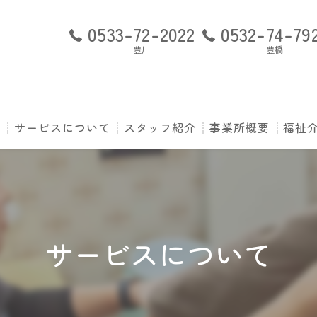
0533-72-2022
0532-74-79
豊川
豊橋
ト
サービスについて
スタッフ紹介
事業所概要
福祉介
ご利用の流れ
訪問看護ステーショ
P-s
訪問看護ステーショ
よく
訪問看護ステーショ
運営
サービスについて
利用
専任