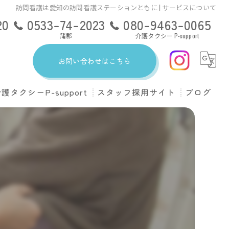
訪問看護は愛知の訪問看護ステーションともに | サービスについて
20
0533-74-2023
080-9463-0065
蒲郡
介護タクシー P-support
お問い合わせはこちら
護タクシーP-support
スタッフ採用サイト
ブログ
ンともに豊川
upportのサービス
ンともに豊橋出張所
ある質問
ンともに蒲郡
会社概要
料金について
ドライバー