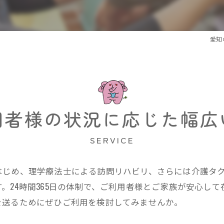
看護
旅行
愛知
お買
病院
車い
用者様の状況に応じた幅広
SERVICE
はじめ、理学療法士による訪問リハビリ、さらには介護タ
。24時間365日の体制で、ご利用者様とご家族が安心し
を送るためにぜひご利用を検討してみませんか。