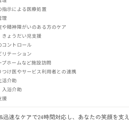
師の指示による医療処置
管理
知症や精神障がいのある方のケア
族・きょうだい児支援
みのコントロール
ハビリテーション
ループホームなど施設訪問
かりつけ医やサービス利用者との連携
常生活介助
拭・入浴介助
支援
&迅速なケアで24時間対応し、あなたの笑顔を支