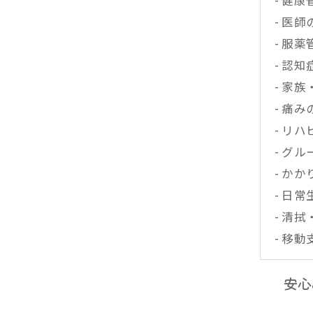
- 医
- 服薬
- 認
- 家
- 痛
- リ
- グ
- か
- 日
- 清
- 移動
安心