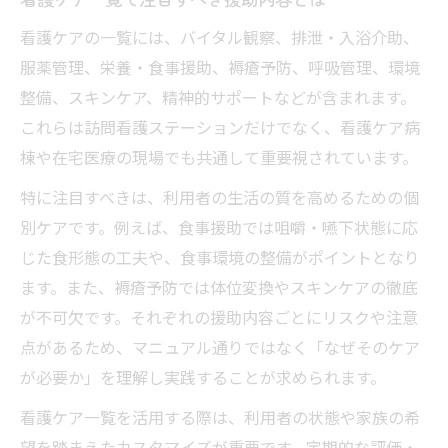
看護ケアの一覧には、バイタル観察、排泄・入浴介助、
服薬管理、栄養・食事援助、褥瘡予防、呼吸管理、環境
整備、スキンケア、精神的サポートなどが含まれます。
これらは訪問看護ステーションだけでなく、看護ケア病
棟や在宅医療の現場でも共通して重要視されています。
特に注目すべきは、利用者の生活の質を高めるための個
別ケアです。例えば、食事援助では咀嚼・嚥下状態に応
じた食形態の工夫や、食事環境の整備がポイントとなり
ます。また、褥瘡予防では体位変換やスキンケアの徹底
が不可欠です。それぞれの援助内容ごとにリスクや注意
点があるため、マニュアル通りではなく「なぜそのケア
が必要か」を理解し実践することが求められます。
看護ケア一覧を活用する際は、利用者の状態や家族の希
望を踏まえたカスタマイズが重要です。定期的な評価・