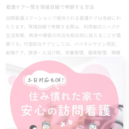
看護ケア一覧を現場目線で考察する方法
訪問看護ステーションで提供される看護ケアは多岐にわ
たります。現場目線で考察する際は、利用者のニーズや
生活背景、疾患や障害の状況を総合的に捉えることが重
要です。代表的なケアとしては、バイタルサイン測定、
創傷ケア、排泄・入浴介助、栄養管理、服薬管理、褥瘡
ケア、終末期ケアなどが挙げられます。
現場での工夫として、利用者の状態変化に応じてケアの
内容や頻度を柔軟に調整することがポイントです。ま
た、家族への指導やアドバイス、他職種との連携による
包括的なケア体制の構築も欠かせません。褥瘡やエンド
オブライフケアなど、専門的なケアには根拠に基づいた
判断が求められます。
利用者やご家族からは「自宅でのケア方法が分かりやす