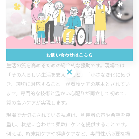
かった」「困ったときにすぐ相談できて安心」という声
も寄せられています。現場スタッフは、一覧をもとに
日々の実践を振り返り、ケアの質向上に努めています。
看護ケアとは簡単に何かを現場で考える視点
お問い合わせはこちら
看護ケアとは、利用者の身体的・精神的な健康を守り、
生活の質を高めるための総合的な援助です。現場では
お問い合わせはこちら
「その人らしい生活を支えること」「小さな変化に気づ
き、適切に対応すること」が看護ケアの基本とされてい
ます。専門的な技術と温かい心配りが両立して初めて、
質の高いケアが実現します。
現場で大切にされている視点は、利用者の声や希望を尊
重し、状態に合わせて柔軟にケアを提供することです。
例えば、終末期ケアや褥瘡ケアなど、専門性が必要な場