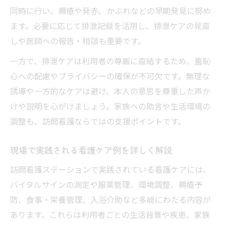
同時に行い、褥瘡や発赤、かぶれなどの早期発見に努め
ます。必要に応じて排泄記録を活用し、排泄ケアの見直
しや医師への報告・相談も重要です。
一方で、排泄ケアは利用者の尊厳に直結するため、羞恥
心への配慮やプライバシーの確保が不可欠です。無理な
誘導や一方的なケアは避け、本人の意思を尊重した声か
けや説明を心がけましょう。家族への助言や生活環境の
調整も、訪問看護ならではの支援ポイントです。
現場で実践される看護ケア例を詳しく解説
訪問看護ステーションで実践されている看護ケアには、
バイタルサインの測定や服薬管理、環境調整、褥瘡予
防、食事・栄養管理、入浴介助など多岐にわたる内容が
あります。これらは利用者ごとの生活背景や疾患、家族