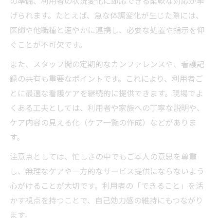
の準備、利用者の状況変化に即応できる柔軟な対応が挙
訪問看護の看護ケア一覧で業務を俯瞰する
げられます。たとえば、急な体調変化が生じた際には、
訪問看護ステーションでのケアとサービスの違
医師や他職種と速やかに連携し、必要な処置や指示を仰
い
ぐことが不可欠です。
訪問看護ステーションで感じるケアとサー
また、スタッフ間の定期的なカンファレンスや、看護記
ビスの違い
録の共有も重要なポイントです。これにより、利用者ご
看護ケアと看護サービスの違いを現場で整
とに最適な看護ケアを継続的に提供できます。現場でよ
理
くある工夫としては、利用者や家族への丁寧な説明や、
ケアとサービスの違いが訪問看護に及ぼす
ケア内容の見える化（ケア一覧の作成）などがありま
影響
す。
看護ケア一覧で見極めるサービスとの差異
注意点としては、忙しさの中でもご本人の意思を尊重
訪問看護で実感するケアとサービスの境界
し、無理なケアや一方的なサービス提供にならないよう
線
心がけることが大切です。利用者の「できること」を活
気になる看護ケアの具体例とコツを知る
かす視点を持つことで、自己効力感の維持にもつながり
訪問看護ステーションで使える看護ケアの
ます。