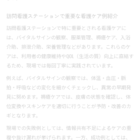
具体例
看護ケアの一覧から学ぶ現場の工夫と実践
訪問看護ステーションで重要な看護ケア例紹介
コツ
訪問看護ステーションで特に重要とされる看護ケアに
現場で役立つ看護ケアとは何か具体例を紹
は、バイタルサインの観察、服薬管理、褥瘡ケア、入浴
介
介助、排泄介助、栄養管理などがあります。これらのケ
訪問看護で実践する看護ケア例と工夫ポイ
アは、利用者の健康維持やQOL（生活の質）向上に直結す
ント
るため、現場では毎回丁寧に実践されています。
看護ケアのコツを掴むための現場事例集
例えば、バイタルサインの観察では、体温・血圧・脈
拍・呼吸などの変化を細かくチェックし、異常の早期発
見に努めます。褥瘡ケアでは、皮膚の状態を確認し、体
位変換やスキンケアを適切に行うことが予防・改善のカ
ギとなります。
現場での失敗例としては、情報共有不足によるケアの重
複や抜け漏れが挙げられます。一方、成功例としては、