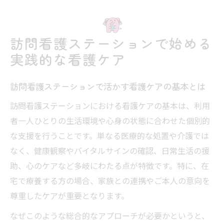
訪問看護ステーションで重要な看護ケア例
紹介
訪問看護ステーションで始める
看護ケア一覧から学ぶ訪問看護の役割
実践的な看護ケア
訪問看護で実践するケアと看護サービスの
違い
訪問看護ステーションで活かす看護ケアの基本とは
看護ケアとは何か現場の視点から考える
訪問看護ステーションにおける看護ケアの基本は、利用
訪問看護ステーションで体験する看護ケア
者一人ひとりの生活環境や心身の状態に合わせた個別的
とは
な支援を行うことです。単なる医療的な処置や介護では
現場スタッフが語る看護ケアの意味と目的
なく、健康観察やバイタルサインの確認、日常生活の援
看護ケアと看護サービスの違いを現場で理
助、心のケアなど多岐にわたる点が特徴です。特に、在
解
宅で療養する方の場合、家族との連携やご本人の意向を
看護ケア一覧を現場目線で考察する方法
尊重したケアが重要となります。
看護ケアとは簡単に何かを現場で考える視
なぜこのような総合的なアプローチが必要かというと、
点