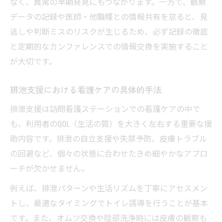
なく、異常の早期発見にもつながります。一方で、観察
データの記録や医師・他職種との情報共有を怠ると、見
逃しや判断ミスのリスクが生じるため、必ず記録の徹底
と定期的なカンファレンスでの情報交換を実施すること
が大切です。
排泄支援における看護ケアの具体的手法
排泄支援は訪問看護ステーションでの看護ケアの中で
も、利用者のQOL（生活の質）を大きく左右する重要な援
助内容です。排泄の自立支援や失禁予防、皮膚トラブル
の回避など、個々の状態に合わせたきめ細やかなアプロ
ーチが欠かせません。
例えば、排泄パターンや生活リズムを丁寧にアセスメン
トし、最適なタイミングでトイレ誘導を行うことが基本
です。また、オムツ交換や陰部洗浄時には皮膚の観察も