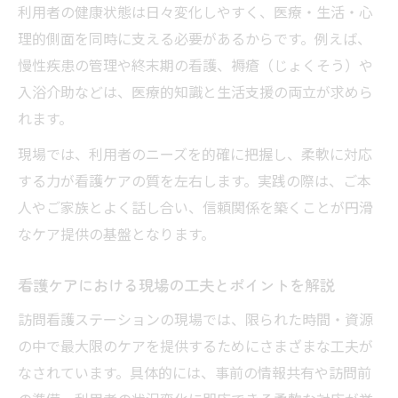
利用者の健康状態は日々変化しやすく、医療・生活・心
バイタル観察や排泄支援の援助例に注目
理的側面を同時に支える必要があるからです。例えば、
訪問看護ステーションでのバイタル観察の
慢性疾患の管理や終末期の看護、褥瘡（じょくそう）や
工夫
入浴介助などは、医療的知識と生活支援の両立が求めら
排泄支援における看護ケアの具体的手法
れます。
現場で実践される看護ケア例を詳しく解説
現場では、利用者のニーズを的確に把握し、柔軟に対応
看護ケア一覧で注目すべき援助内容とは
する力が看護ケアの質を左右します。実践の際は、ご本
訪問看護ならではの排泄支援ポイント紹介
人やご家族とよく話し合い、信頼関係を築くことが円滑
看護ケア一覧で現場の役割を理解するポイント
なケア提供の基盤となります。
訪問看護ステーションで求められる看護ケ
看護ケアにおける現場の工夫とポイントを解説
ア一覧
看護ケア一覧を現場で活かす実践ポイント
訪問看護ステーションの現場では、限られた時間・資源
の中で最大限のケアを提供するためにさまざまな工夫が
看護ケアと看護技術の役割を整理する視点
なされています。具体的には、事前の情報共有や訪問前
現場で必要な看護ケアを一覧から選ぶコツ