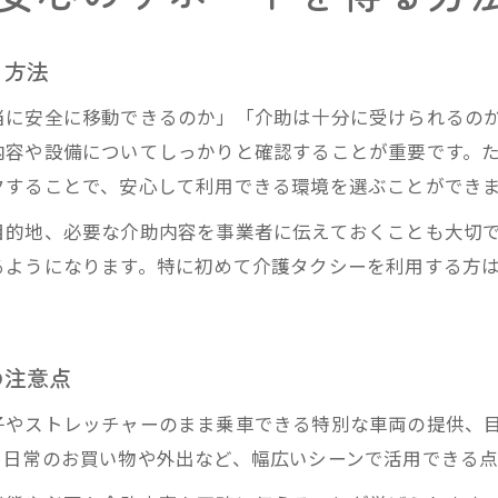
介護タクシーと他サービスとの違いと選び方
介護タクシーで通院や外出をスムーズにする方法
る方法
困った時に頼れる介護タクシーの利用法
当に安全に移動できるのか」「介助は十分に受けられるの
快適さを重視した介護タクシーの選び方とは
内容や設備についてしっかりと確認することが重要です。
快適な介護タクシーを選ぶ時の設備チェック
クすることで、安心して利用できる環境を選ぶことができ
介護タクシーの車両設備と快適性のポイント
目的地、必要な介助内容を事業者に伝えておくことも大切
利用者目線で選ぶ介護タクシーの選択基準
るようになります。特に初めて介護タクシーを利用する方
介護タクシーで安全と快適を両立する方法
ストレスなく使える介護タクシーの見極め方
家族の送迎負担を軽減する介護タクシー活用例
の注意点
介護タクシーで家族の送迎負担を減らす方法
子やストレッチャーのまま乗車できる特別な車両の提供、
家族サポートに役立つ介護タクシーの活用事例
、日常のお買い物や外出など、幅広いシーンで活用できる点
介護タクシー利用で実現する安心の送迎サポート