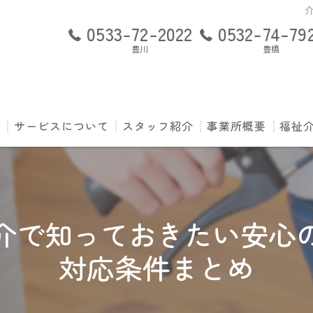
0533-72-2022
0532-74-79
豊川
豊橋
ト
サービスについて
スタッフ紹介
事業所概要
福祉介
ご利用の流れ
訪問看護ステーショ
P-s
訪問看護ステーショ
よく
介で知っておきたい安心
訪問看護ステーショ
運営
対応条件まとめ
利用
専任