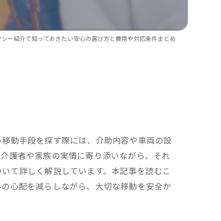
師同行サービス
・長距離移動サポート
クシー紹介で知っておきたい安心の選び方と費用や対応条件まとめ
い物・外出サポート
・施設への送迎
す・ストレッチャー対応タクシー利用
い移動手段を探す際には、介助内容や車両の設
要介護者や家族の実情に寄り添いながら、それ
ついて詳しく解説しています。本記事を読むこ
ルの心配を減らしながら、大切な移動を安全か