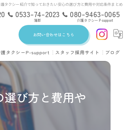
介護タクシー紹介で知っておきたい安心の選び方と費用や対応条件まとめ
20
0533-74-2023
080-9463-0065
蒲郡
介護タクシー P-support
お問い合わせはこちら
護タクシーP-support
スタッフ採用サイト
ブログ
ンともに豊川
upportのサービス
ンともに豊橋出張所
ある質問
の選び方と費用や
ンともに蒲郡
会社概要
料金について
ドライバー