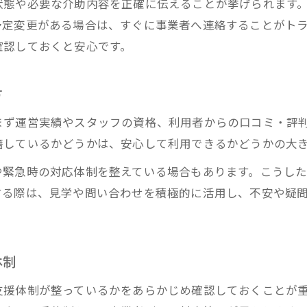
状態や必要な介助内容を正確に伝えることが挙げられます
家族の介助負担軽減に介護タクシーが有効な理由
予定変更がある場合は、すぐに事業者へ連絡することがト
介護タクシーを使った家族送迎の工夫と体験談
確認しておくと安心です。
介護タクシー利用前に知るべきポイントまとめ
介護タクシー利用前に確認すべき条件と注意点
方
介護タクシーの費用や支払い方法を整理する
まず運営実績やスタッフの資格、利用者からの口コミ・評
介護タクシー利用時の保険適用と申請手順
籍しているかどうかは、安心して利用できるかどうかの大
介護タクシー予約から利用までの流れ解説
や緊急時の対応体制を整えている場合もあります。こうし
介護タクシー利用に役立つ事前準備のコツ
お問い合わせはこちら
お問い合わせはこちら
する際は、見学や問い合わせを積極的に活用し、不安や疑
誰もが無理なく使える介護タクシーのメリット紹介
介護タクシーの使いやすさと多様なメリット
介護タクシーで実感できる安心の利便性
体制
幅広いニーズに応える介護タクシーの特徴
支援体制が整っているかをあらかじめ確認しておくことが
介護タクシーが選ばれる理由と利用者の声