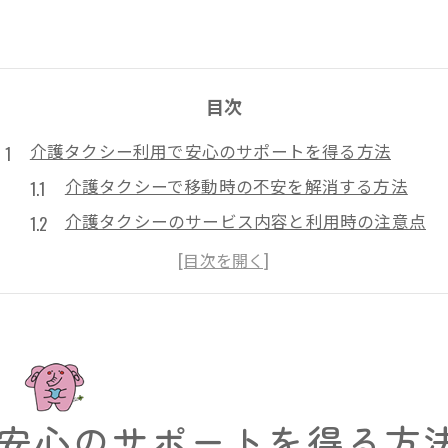
目次
介護タクシー利用で安心のサポートを得る方法
介護タクシーで移動時の不安を解消する方法
介護タクシーのサービス内容と利用時の注意点
信頼できる介護タクシー事業者の選び方
介護タクシー利用時に確認したい支援体制
介護タクシーが提供する安心のサポート事例
移動手段に迷った時の介護タクシー活用術
介護タクシーの利便性を活かした選択のコツ
安心のサポートを得る方
移動手段で迷った際の介護タクシー活用事例