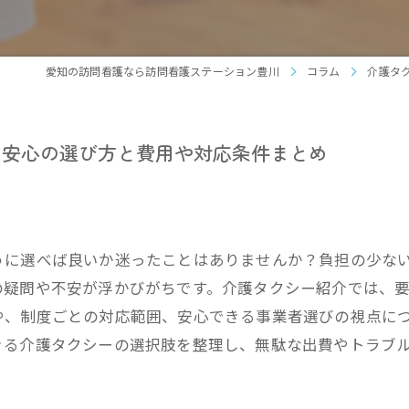
看護
旅行
愛知の訪問看護なら訪問看護ステーション豊川
コラム
介護タ
お買
い安心の選び方と費用や対応条件まとめ
病院
車い
うに選べば良いか迷ったことはありませんか？負担の少な
の疑問や不安が浮かびがちです。介護タクシー紹介では、
や、制度ごとの対応範囲、安心できる事業者選びの視点に
きる介護タクシーの選択肢を整理し、無駄な出費やトラブ