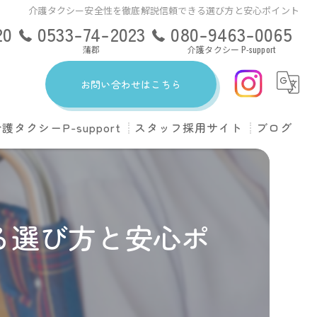
介護タクシー安全性を徹底解説信頼できる選び方と安心ポイント
20
0533-74-2023
080-9463-0065
蒲郡
介護タクシー P-support
お問い合わせはこちら
護タクシーP-support
スタッフ採用サイト
ブログ
ンともに豊川
upportのサービス
ンともに豊橋出張所
ある質問
る選び方と安心ポ
ンともに蒲郡
会社概要
料金について
ドライバー