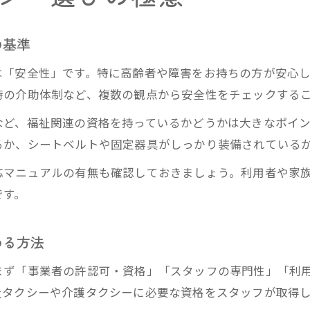
乗降時に安心できる介護タクシーの介助体制
緊急時に強い介護タクシーの対応力を知る
の基準
体調管理に配慮した介護タクシーのサービス内容
は「安全性」です。特に高齢者や障害をお持ちの方が安心
福祉タクシーとの違いを徹底解説
時の介助体制など、複数の観点から安全性をチェックする
介護タクシーと福祉タクシーの違いと利用条件
など、福祉関連の資格を持っているかどうかは大きなポイ
福祉タクシーと介護タクシーの料金体系の比較
るか、シートベルトや固定器具がしっかり装備されている
介護タクシーとタクシーの料金の違いを解説
応マニュアルの有無も確認しておきましょう。利用者や家
資格や制度面から見る介護タクシーの特徴
です。
障害者手帳利用時の介護タクシー料金の注意点
家族のために知っておきたい安全性
める方法
家族が安心できる介護タクシーの安全管理体制
まず「事業者の許認可・資格」「スタッフの専門性」「利用
利用者と家族双方に寄り添う介護タクシーの配慮
祉タクシーや介護タクシーに必要な資格をスタッフが取得
介護タクシー利用時に重視すべきポイント