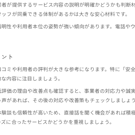
業者が提供するサービス内容の説明が明確かどうかも判断
緊急時に頼れる介護タクシーの選び方
タッフが同乗できる体制があるかは大きな安心材料です。
病院付き添い対応も可能な介護タクシーの安全性
透明性や利用者本位の姿勢が強い傾向があります。電話や
資格や制度面から考える介護タクシー
介護タクシー運転手に必要な資格と制度解説
福祉タクシーと介護タクシーの資格の違い
イント
介護タクシーの法令順守と安全性の裏付け
口コミや利用者の評判が大きな参考になります。特に「安
障害者手帳が使える介護タクシーの利用条件
的な内容に注目しましょう。
制度改正に伴う介護タクシーの安全性向上策
お問い合わせはこちら
お問い合わせはこちら
低評価の理由や改善点も確認すると、事業者の対応力や誠
料金や助成の観点で見る安心ポイント
う声があれば、その後の対応や改善策もチェックしましょ
介護タクシーと福祉タクシーの料金の違い
体験談も信頼性が高いため、直接話を聞く機会があれば積
料金助成制度を活用した介護タクシーの選択肢
ーズに合ったサービスかどうかを重視しましょう。
介護タクシー料金の仕組みと注意点を解説
障害者手帳利用で介護タクシー料金はどう変わる