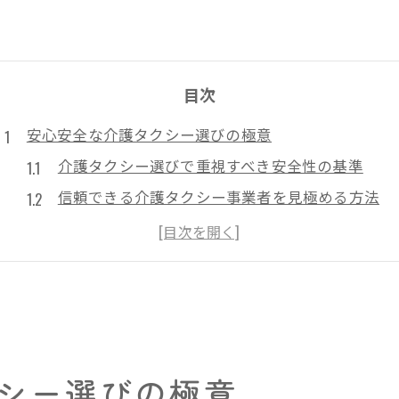
目次
安心安全な介護タクシー選びの極意
介護タクシー選びで重視すべき安全性の基準
信頼できる介護タクシー事業者を見極める方法
介護タクシーの口コミや評判の活用ポイント
安心して使える介護タクシーの選定手順
家族目線で考える介護タクシーの安心ポイント
介護タクシー利用時の安全対策とは
介護タクシーの車椅子固定と安全運転の重要性
シー選びの極意
利用前に確認したい介護タクシーの安全対策