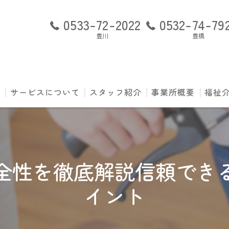
0533-72-2022
0532-74-79
豊川
豊橋
ト
サービスについて
スタッフ紹介
事業所概要
福祉介
ご利用の流れ
訪問看護ステーショ
P-s
訪問看護ステーショ
よく
全性を徹底解説信頼でき
訪問看護ステーショ
運営
イント
利用
専任