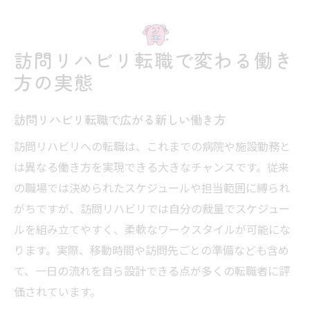
訪問リハビリで実現できるワークライフバ
ランス
訪問リハビリ転職で変わる働き
訪問リハビリと従来勤務の働き方比較ポイ
方の実態
ント
リハビリで高収入を目指す際の比較ポイント
訪問リハビリ転職で広がる新しい働き方
訪問リハビリで高収入を実現する仕組みと
訪問リハビリへの転職は、これまでの病院や施設勤務と
理由
は異なる働き方を実現できる大きなチャンスです。従来
報酬単価から見る訪問リハビリの収入アッ
の職場では決められたスケジュールや担当範囲に縛られ
プ戦略
がちですが、訪問リハビリでは自分の裁量でスケジュー
訪問リハビリの給与水準を他職種と徹底比
ルを組み立てやすく、柔軟なワークスタイルが可能にな
較
ります。実際、移動時間や訪問先ごとの準備なども含め
訪問リハビリ転職で収入を伸ばすための工
て、一日の流れを自ら設計できる点が多くの転職者に評
夫
価されています。
訪問リハビリの件数増加が収入に与える影