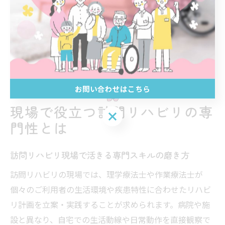
声としては「最初は少ない件数からスタートし、徐々に
増やしていくことで無理なく収入アップできた」という
事例が多く、計画的な働き方が重要です。
お問い合わせはこちら
現場で役立つ訪問リハビリの専
お問い合わせはこちら
門性とは
訪問リハビリ現場で活きる専門スキルの磨き方
訪問リハビリの現場では、理学療法士や作業療法士が
個々のご利用者の生活環境や疾患特性に合わせたリハビ
リ計画を立案・実践することが求められます。病院や施
設と異なり、自宅での生活動線や日常動作を直接観察で