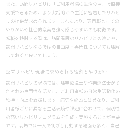
また、訪問リハビリは「ご利用者様の生活の場」で直接
響
支援できるため、より実践的かつ生活に密着したリハビ
現場で役立つ訪問リハビリの専門性とは
リの提供が求められます。これにより、専門職としての
訪問リハビリ現場で活きる専門スキルの磨
やりがいや社会的意義を強く感じやすいのも特徴です。
き方
転職を検討する際は、訪問看護のリハビリとの違いや、
パーキンソン病対応で訪問リハビリの専門
訪問リハビリならではの自由度・専門性についても理解
性を発揮
しておくと良いでしょう。
脳卒中患者支援における訪問リハビリの強
み
訪問リハビリ現場で求められる役割とやりがい
訪問リハビリで求められる連携力と応用力
訪問リハビリの現場では、理学療法士や作業療法士がそ
訪問リハビリ専門職が担うリハビリメニュ
れぞれの専門性を活かし、ご利用者様の日常生活動作の
ーの工夫
維持・向上を支援します。病院や施設とは異なり、ご利
用者様ごとに異なる生活環境や課題に合わせて、個別性
訪問看護と訪問リハビリの違いを徹底解説
の高いリハビリプログラムを作成・実施することが重要
訪問リハビリと訪問看護のサービス内容の
です。現場では一人で判断し行動する場面も多く、自己
違い