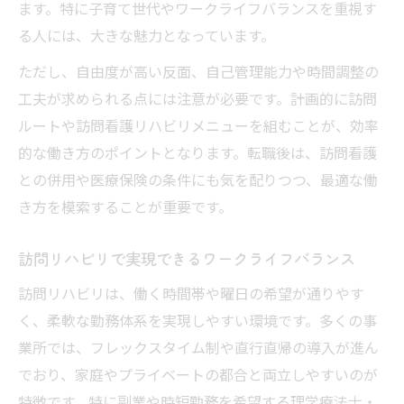
訪問リハビリの給与水準とやりがいの関係
ます。特に子育て世代やワークライフバランスを重視す
性
る人には、大きな魅力となっています。
理学療法士の転職先としての訪問リハビリ選び
ただし、自由度が高い反面、自己管理能力や時間調整の
方
工夫が求められる点には注意が必要です。計画的に訪問
理学療法士が訪問リハビリを選ぶ際の判断
ルートや訪問看護リハビリメニューを組むことが、効率
基準
的な働き方のポイントとなります。転職後は、訪問看護
との併用や医療保険の条件にも気を配りつつ、最適な働
訪問リハビリ転職で後悔しないためのポイ
き方を模索することが重要です。
ント
訪問リハビリ選択時に知っておきたい条件
訪問リハビリで実現できるワークライフバランス
理学療法士に必要な訪問リハビリの適性評
訪問リハビリは、働く時間帯や曜日の希望が通りやす
価
く、柔軟な勤務体系を実現しやすい環境です。多くの事
訪問リハビリ転職で重視すべきキャリア戦
業所では、フレックスタイム制や直行直帰の導入が進ん
略
でおり、家庭やプライベートの都合と両立しやすいのが
特徴です。特に副業や時短勤務を希望する理学療法士・