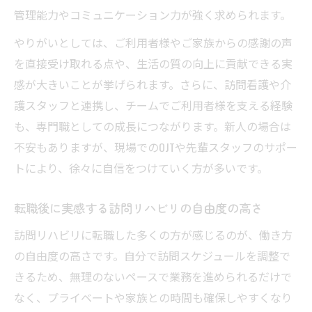
管理能力やコミュニケーション力が強く求められます。
訪問看護のリハビリと訪問リハビリの役割
比較
やりがいとしては、ご利用者様やご家族からの感謝の声
を直接受け取れる点や、生活の質の向上に貢献できる実
訪問リハビリと看護師の業務の違いを整理
感が大きいことが挙げられます。さらに、訪問看護や介
訪問リハビリ併用時の注意点と制度理解
護スタッフと連携し、チームでご利用者様を支える経験
訪問リハビリと訪問看護の現場連携の実際
も、専門職としての成長につながります。新人の場合は
給与水準から探る訪問リハビリの魅力
不安もありますが、現場でのOJTや先輩スタッフのサポー
訪問リハビリの給与水準が高い理由とは
トにより、徐々に自信をつけていく方が多いです。
訪問リハビリで年収アップが目指せる仕組
み
転職後に実感する訪問リハビリの自由度の高さ
訪問リハビリの給与と働き方のバランスを
訪問リハビリに転職した多くの方が感じるのが、働き方
解説
の自由度の高さです。自分で訪問スケジュールを調整で
訪問リハビリ転職で実現する安定収入の秘
きるため、無理のないペースで業務を進められるだけで
訣
なく、プライベートや家族との時間も確保しやすくなり