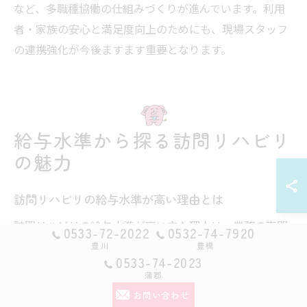
など、多職種協働の仕組みづくりが進んでいます。利用
者・家族の安心と満足度向上のためにも、現場スタッフ
の連携強化が今後ますます重要となります。
給与水準から探る訪問リハビリ
の魅力
訪問リハビリの給与水準が高い理由とは
訪問リハビリの給与水準が高い主な理由は、業務の専門
0533-72-2022
0532-74-7920
性と責任の大きさにあります。訪問リハビリでは、利用
豊川
豊橋
0533-74-2023
者の自宅や施設に出向いて個別性の高いリハビリを提供
蒲郡
するため、現場での判断力や臨機応変な対応力が強く求
お問い合わせ