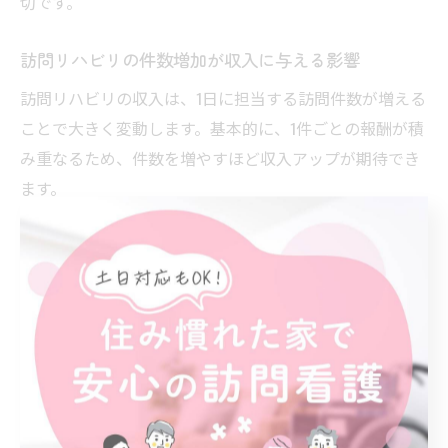
切です。
訪問リハビリの件数増加が収入に与える影響
訪問リハビリの収入は、1日に担当する訪問件数が増える
ことで大きく変動します。基本的に、1件ごとの報酬が積
み重なるため、件数を増やすほど収入アップが期待でき
ます。
しかし、無理に件数を増やしすぎると移動時間の増加や
体力的な負担、利用者ごとのケアの質低下といったリス
クも伴います。また、訪問看護や通所リハビリとの併用
禁止、同日訪問減算など制度上の制約にも注意が必要で
す。
実際には、効率的なスケジュール管理と利用者ごとのケ
アバランスを考慮しながら、無理のない範囲で件数を増
やすことが長期的な収入安定につながります。経験者の