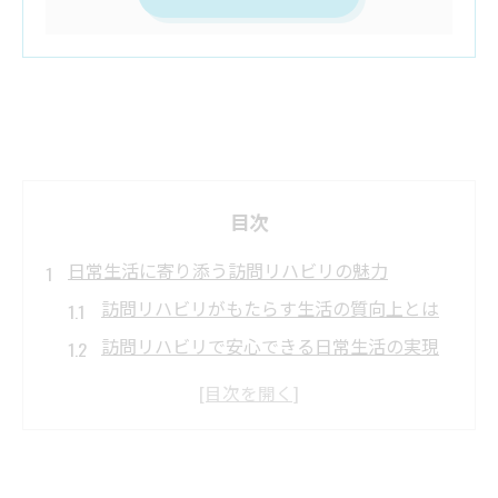
目次
日常生活に寄り添う訪問リハビリの魅力
訪問リハビリがもたらす生活の質向上とは
訪問リハビリで安心できる日常生活の実現
しんどい日々を支える訪問リハビリの工夫
訪問リハビリの目的と将来性を徹底解説
訪問リハビリを受けるには何が必要か
家族の負担軽減へ導く訪問リハビリ活用法