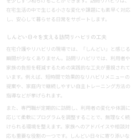
を少しずつ和らげることができます。訪問リハビリは、
訪問リハビリのしんどい悩みを軽減する方
在宅生活の中で生じる小さな変化や課題にも素早く対応
法
し、安心して暮らせる日常をサポートします。
訪問リハビリの実践で役立つ家族への指導
訪問リハビリ導入で高まる自立と安心な暮らし
しんどい日々を支える訪問リハビリの工夫
訪問リハビリ導入で自立支援が進む理由
在宅介護やリハビリの現場では、「しんどい」と感じる
訪問リハビリ条件を満たすためのポイント
瞬間が少なくありません。訪問リハビリでは、利用者や
訪問リハビリあるあると安心生活の両立
家族の負担を軽減するための実践的な工夫が重視されて
訪問リハビリがもたらす安心な暮らし方
います。例えば、短時間で効果的なリハビリメニューの
訪問リハビリ導入後の将来性と期待効果
提案や、家庭内で継続しやすい自主トレーニング方法の
指導などが挙げられます。
また、専門職が定期的に訪問し、利用者の変化や体調に
応じて柔軟にプログラムを調整することで、無理なく続
けられる環境を整えます。家族へのアドバイスや相談対
応も重要な役割の一つです。しんどい日々に寄り添いな