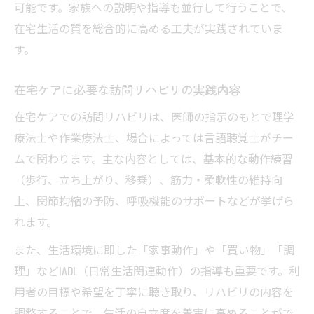
可能です。家族への説明や指導も並行して行うことで、
在宅生活の質を総合的に高める工夫が実践されていま
す。
在宅ケアに必要な訪問リハビリの実践内容
在宅ケアでの訪問リハビリは、医師の指示のもとで理学
療法士や作業療法士、場合によっては言語聴覚士がチー
ムで関わります。主な内容としては、基本的な動作練習
（歩行、立ち上がり、移乗）、筋力・柔軟性の維持向
上、関節拘縮の予防、呼吸機能のサポートなどが挙げら
れます。
また、生活環境に即した「家事動作」や「買い物」「調
理」などIADL（日常生活関連動作）の指導も重要です。利
用者の目標や希望を丁寧に聴き取り、リハビリの内容を
調整することで、生活の自立度を着実に高めることがで