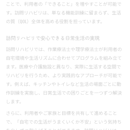
ト
ことで、利用者の「できること」を増やすことが可能で
す。訪問リハビリは、単なる機能訓練に留まらず、生活
訪問リハビリの目的設定で失敗しないコツ
の質（QOL）全体を高める役割を担っています。
作業療法士が担う訪問リハビリの役割とは
訪問リハビリで作業療法士が果たす役割
訪問リハビリで安心できる日常生活の実現
作業療法士が訪問リハビリで行う支援内容
訪問リハビリでは、作業療法士や理学療法士が利用者の
訪問リハビリで見るダメな作業療法士の特
自宅環境や生活リズムに合わせてプログラムを組み立て
徴
ます。医療や介護施設と異なり、実際に生活する空間で
作業療法士と理学療法士の違いを解説
リハビリを行うため、より実践的なアプローチが可能で
訪問リハビリ現場の作業療法士の将来性
す。例えば、キッチンやトイレなど生活の場面ごとに動
在宅ケアで役立つ訪問リハビリの実践ポイント
作訓練を実施し、日常生活での困りごとを一つずつ解決
訪問リハビリで自宅生活の質を高める工夫
します。
在宅ケアに必要な訪問リハビリの実践内容
さらに、利用者やご家族と目標を共有して進めること
訪問リハビリ活用でADL・IADLを強化する
で、「自宅での生活がうまくいくか不安」という気持ち