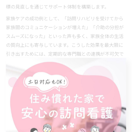
標の見直しを通じてサポート体制を構築します。
家族ケアの成功例として、「訪問リハビリを受けてから
家族間のコミュニケーションが増えた」「介助の分担が
スムーズになった」といった声も多く、家族全体の生活
の質向上にも寄与しています。こうした効果を最大限に
引き出すためには、定期的な専門職との連携が不可欠で
す。
訪問リハビリで家族が抱える悩みを解消
訪問リハビリの現場では「しんどい」「将来が不安」と
いった家族の声が多く聞かれます。こうした悩みの背景
には、介護の知識不足や身体的負担の増加、将来的な介
護継続への不安などがあります。訪問リハビリでは、家
族の悩みをヒアリングし、一人ひとりに合ったサポート