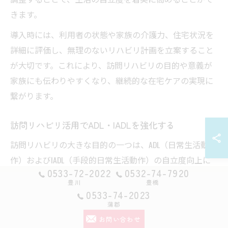
きます。
導入時には、利用者の状態や家族の介護力、住宅状況を
詳細に評価し、無理のないリハビリ計画を立案すること
が大切です。これにより、訪問リハビリの目的や意義が
家族にも伝わりやすくなり、継続的な在宅ケアの実現に
繋がります。
訪問リハビリ活用でADL・IADLを強化する
訪問リハビリの大きな目的の一つは、ADL（日常生活動
作）およびIADL（手段的日常生活動作）の自立度向上に
0533-72-2022
0532-74-7920
あります。自宅という実際の生活環境でリハビリを行う
豊川
豊橋
ことで、より実践的かつ現実的な動作訓練が可能です。
0533-74-2023
蒲郡
具体的には、トイレや入浴、着替えといった基本的動作
お問い合わせ
の反復練習に加え、掃除や料理、買い物などのIADLを想