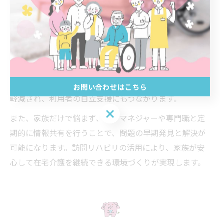
を提供することで解消を目指します。
例えば、家族が「どこまで介助してよいか分からない」
「利用者の自立を妨げていないか心配」といった疑問を
持つ場合、専門職が「ニーズ」と「デマンド」の違いを
整理し、本人の意欲や能力に応じた介助方法を提案しま
す。これにより、家族の過剰な負担や心理的ストレスが
お問い合わせはこちら
軽減され、利用者の自立支援にもつながります。
お問い合わせはこちら
また、家族だけで悩まず、ケアマネジャーや専門職と定
期的に情報共有を行うことで、問題の早期発見と解決が
可能になります。訪問リハビリの活用により、家族が安
心して在宅介護を継続できる環境づくりが実現します。