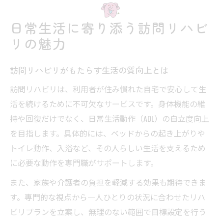
訪問リハビリで家族の介護負担を減らす方
日常生活に寄り添う訪問リハビ
法
リの魅力
訪問リハビリを活用した実践的な家族支援
策
訪問リハビリがもたらす生活の質向上とは
訪問リハビリを通じた介助方法のポイント
訪問リハビリは、利用者が住み慣れた自宅で安心して生
訪問リハビリが家族ケアに役立つ理由
活を続けるために不可欠なサービスです。身体機能の維
訪問リハビリで家族が抱える悩みを解消
持や回復だけでなく、日常生活動作（ADL）の自立度向上
ニーズ整理で見つける最適な訪問リハビリ像
を目指します。具体的には、ベッドからの起き上がりや
訪問リハビリのニーズ整理が重要な理由
トイレ動作、入浴など、その人らしい生活を支えるため
に必要な動作を専門職がサポートします。
ニーズとデマンドの違いと訪問リハビリ
訪問リハビリの最適なプランを見極める方
また、家族や介護者の負担を軽減する効果も期待できま
法
す。専門的な視点から一人ひとりの状況に合わせたリハ
訪問リハビリで個別ニーズに応えるポイン
ビリプランを立案し、無理のない範囲で目標設定を行う