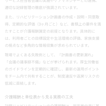
サービス担当者会議の実施やケアマネジャーとの連携、
プログラム実施時のモニタリング方法
適切な記録管理の徹底が強調されています。
また、リハビリテーション計画書の作成・説明・同意取
得、定期的な評価（3ヶ月ごと）など、書類上の要件を満
たすことが介護報酬算定の前提となります。具体的に
は、利用者ごとの目標設定や生活環境の評価、家族支援
の視点など多角的な情報収集が求められています。
現場でよくある失敗例として、「計画書の更新漏れ」
「会議の議事録不備」などが挙げられます。厚生労働省
のガイドラインを定期的に確認し、最新の運用ポイント
をチーム内で共有することが、制度違反や返戻リスクの
低減に直結します。
介護報酬と単位表から見る実務の工夫
訪問リハビリテーションの介護報酬は、所定単位表に基