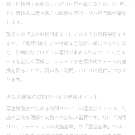
一人対応時のリスク管理と安全確保術
期・維持期で必要なリハビリ内容が異なるため、3ヶ月ご
しんどさ軽減に役立つ現場アイデア集
とに目標達成度や新たな課題を医師・リハ専門職が確認
訪問リハビリでのストレス対策を紹介
します。
訪問リハで給料が高い理由に迫る
現場では「次の継続判定までにどのような目標設定をす
訪問リハビリの給料が高い背景を解説
るか」「再評価時にどの情報を主治医に報告するか」な
介護報酬制度と給与水準の関係を探る
ど、計画的なプログラム運用が求められます。三ヶ月ル
ールを正しく理解し、スムーズな書類作成やチーム内連
個別対応が訪問リハビリ給料に与える影響
携を図ることが、質の高い訪問リハビリの提供につなが
訪問リハビリ職種ごとの待遇比較ポイント
ります。
裁量の大きさが報酬につながる理由とは
リハビリプログラム組み方の基本と工夫
厚生労働省の訪問リハビリ運用ポイント
訪問リハビリのプログラム立案手順を解説
厚生労働省が定める訪問リハビリの運用ポイントは、制
利用者に合わせたプログラムの工夫例
度の正確な理解と実務への反映が重要です。特に「訪問
ADL重視の訪問リハビリプログラム設計
リハビリテーションの実施基準」や「運営基準」では、
短期集中リハビリの効果的な進め方