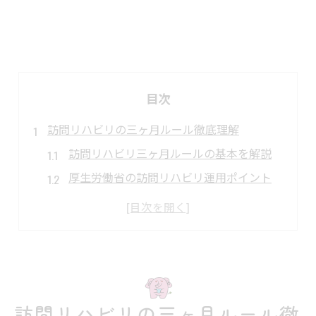
目次
訪問リハビリの三ヶ月ルール徹底理解
訪問リハビリ三ヶ月ルールの基本を解説
厚生労働省の訪問リハビリ運用ポイント
介護報酬と単位表から見る実務の工夫
訪問リハビリで必要な書類と注意点
三ヶ月ルール違反を防ぐ現場の実践策
OTとPTの役割差を現場視点で解説
訪問リハビリにおけるPTとOTの違い
訪問リハビリの三ヶ月ルール徹