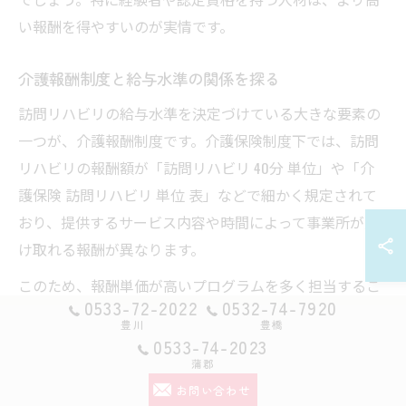
い報酬を得やすいのが実情です。
介護報酬制度と給与水準の関係を探る
訪問リハビリの給与水準を決定づけている大きな要素の
一つが、介護報酬制度です。介護保険制度下では、訪問
リハビリの報酬額が「訪問リハビリ 40分 単位」や「介
護保険 訪問リハビリ 単位 表」などで細かく規定されて
おり、提供するサービス内容や時間によって事業所が受
け取れる報酬が異なります。
このため、報酬単価が高いプログラムを多く担当するこ
0533-72-2022
0532-74-7920
とで、スタッフの給与も自然と高くなる傾向がありま
豊川
豊橋
す。例えば、厚生労働省の基準に基づき、訪問リハビリ
0533-74-2023
テーションでは40分単位や60分単位で報酬が設定されて
蒲郡
お問い合わせ
います。事業所側は効率的なスケジューリングとスタッ