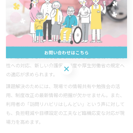
面します。代表的なのは、利用者や家族のモチベーショ
ン維持、サービス提供時間の制約（例えば40分単位）、
書類作成や介護報酬請求の業務負担などです。
新人スタッフは、現場対応力や自己判断力の不足から不
安を感じやすく、OJTや先輩のサポートが重要となりま
お問い合わせはこちら
す。経験者でも、利用者ごとに異なる生活環境や疾患特
性への対応、新しい介護保険制度や厚生労働省の規定へ
お問い合わせはこちら
の適応が求められます。
課題解決のためには、現場での情報共有や勉強会の活
用、制度改正の最新情報の把握が欠かせません。また、
利用者の「訪問リハビリはしんどい」という声に対して
も、負担軽減や目標設定の工夫など臨機応変な対応が現
場力を高めます。