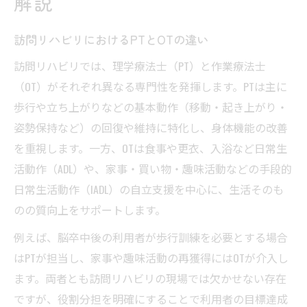
解説
訪問リハビリにおけるPTとOTの違い
訪問リハビリでは、理学療法士（PT）と作業療法士
（OT）がそれぞれ異なる専門性を発揮します。PTは主に
歩行や立ち上がりなどの基本動作（移動・起き上がり・
姿勢保持など）の回復や維持に特化し、身体機能の改善
を重視します。一方、OTは食事や更衣、入浴など日常生
活動作（ADL）や、家事・買い物・趣味活動などの手段的
日常生活動作（IADL）の自立支援を中心に、生活そのも
のの質向上をサポートします。
例えば、脳卒中後の利用者が歩行訓練を必要とする場合
はPTが担当し、家事や趣味活動の再獲得にはOTが介入し
ます。両者とも訪問リハビリの現場では欠かせない存在
ですが、役割分担を明確にすることで利用者の目標達成