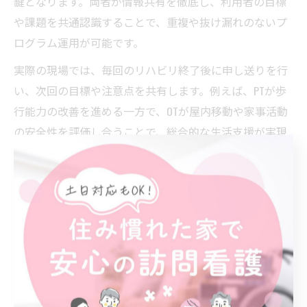
鍵となります。両者が情報共有を徹底し、利用者の目標
や課題を共通認識することで、重複や抜け漏れのないプ
ログラム運用が可能です。
実際の現場では、毎回のリハビリ終了後に申し送りを行
い、次回の目標や注意点を共有します。例えば、PTが歩
行能力の改善を進める一方で、OTが屋内移動や家事活動
の安全性を評価し合うことで、総合的な生活支援が実現
します。
連携不足が生じると、利用者のニーズに合わない訓練や
過剰な負担が生じるリスクがあります。特に訪問リハビ
リの現場では、限られた時間と訪問回数の中で最大の効
果を出すために、職種間の連携が不可欠です。
OTとPTが現場で直面する課題を考察
訪問リハビリの現場では、PT・OTともに多くの課題に直