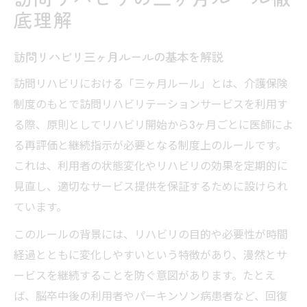
現場で求められるOTとPTの専門性とは
底理解
ADLとIADL支援の訪問リハビリ実践例
訪問リハビリに必要なOT・PTの連携力
訪問リハビリ三ヶ月ルールの基本を解説
OTとPTが現場で直面する課題を考察
訪問リハビリにおける「三ヶ月ルール」とは、介護保険
訪問リハビリで求められる制度知識
制度のもとで訪問リハビリテーションサービスを利用す
訪問リハビリ制度の基礎知識を整理
る際、原則としてリハビリ開始から3ヶ月ごとに医師によ
る再評価と継続指示が必要となる制度上のルールです。
介護保険と訪問リハビリの関わり方
これは、利用者の状態変化やリハビリの効果を定期的に
訪問リハビリ開設基準の要点と現場対応
見直し、適切なサービス提供を保証するために設けられ
必要書類と運用ルールを現場目線で解説
ています。
厚生労働省ガイドラインの理解と活用法
このルールの背景には、リハビリの目的や必要性が時間
訪問リハビリのしんどさと対策とは
経過とともに変化しやすいという特徴があり、漫然とサ
訪問リハビリ現場で感じるしんどい理由
ービスを継続することを防ぐ意図があります。たとえ
訪問リハビリ特有の移動負担と対策法
ば、脳卒中後の利用者やパーキンソン病患者など、回復