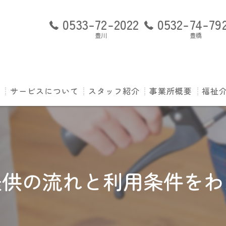
0533-72-2022
0532-74-79
豊川
豊橋
ト
サービスについて
スタッフ紹介
事業所概要
福祉介
ご利用の流れ
訪問看護ステーショ
P-s
訪問看護ステーショ
よく
訪問看護ステーショ
運営
提供の流れと利用条件をわ
利用
専任