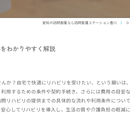
看護
旅行
愛知の訪問看護なら訪問看護ステーション豊川
コ
お買
件をわかりやすく解説
病院
車い
せんか？自宅で快適にリハビリを受けたい、という願いは
、利用するための条件や契約手続き、さらには費用の目安
訪問リハビリの提供までの具体的な流れや利用条件につい
で安心してリハビリを導入し、生活の質や介護負担の軽減