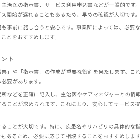
、主治医の指示書、サービス利用申込書などが一般的です
訪問リハビリの料金目安とその内訳を解説
ビス開始が遅れることもあるため、早めの確認が大切です
家で受けられるリハビリの特徴と魅力
担も事前に話し合うと安心です。事業所によっては、必要
自宅で受ける訪問リハビリならではの利点
ることをおすすめします。
訪問リハビリ提供場所としての自宅の強み
訪問リハビリが生活に与えるプラス効果
イント
自宅リハビリの個別性と柔軟な対応力
供票」や「指示書」の作成が重要な役割を果たします。こ
訪問リハビリがもたらす家族の安心感
る必要があります。
訪問看護との違いに注目したサービス選び
お問い合わせはこちら
お問い合わせはこちら
場所などを正確に記入し、主治医やケアマネジャーとの情
訪問リハビリと訪問看護リハビリの違い
することが求められます。これにより、安心してサービス
訪問リハビリと訪問看護の役割を比較
リハビリを重視したサービス選択のコツ
することが大切です。特に、疾患名やリハビリの具体的な
訪問リハビリ開設基準から選ぶポイント
合もあるため、必要に応じて相談することをおすすめしま