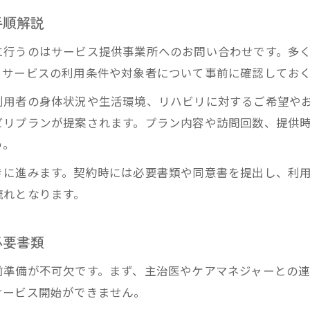
要介護認定と訪問リハビリ利用のポイント
手順解説
訪問リハビリを受けるには何が必要か
に行うのはサービス提供事業所へのお問い合わせです。多
訪問リハビリを申し込むときの注意点
。サービスの利用条件や対象者について事前に確認してお
訪問リハビリ申込時のよくあるトラブル対策
利用者の身体状況や生活環境、リハビリに対するご希望や
訪問リハビリ しんどいと感じたときの相談法
ビリプランが提案されます。プラン内容や訪問回数、提供
契約前に確認したい訪問リハビリの重要事項
う。
訪問リハビリ申し込み時の希望や要望の伝え方
きに進みます。契約時には必要書類や同意書を提出し、利
訪問リハビリサービス内容の事前説明を活用
流れとなります。
訪問リハビリの自己負担額はどう決まる？
訪問リハビリの自己負担額計算の仕組み
必要書類
訪問リハビリ料金と介護保険の関係に注目
前準備が不可欠です。まず、主治医やケアマネジャーとの
所得による訪問リハビリ負担割合の違い
サービス開始ができません。
訪問リハビリの加算減算で費用は変わる？