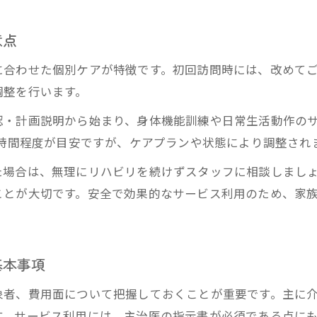
介護保険適用サービスの違いを理解する
意点
に合わせた個別ケアが特徴です。初回訪問時には、改めて
調整を行います。
認・計画説明から始まり、身体機能訓練や日常生活動作の
1時間程度が目安ですが、ケアプランや状態により調整され
た場合は、無理にリハビリを続けずスタッフに相談しまし
ことが大切です。安全で効果的なサービス利用のため、家
基本事項
象者、費用面について把握しておくことが重要です。主に
す。サービス利用には、主治医の指示書が必須である点に