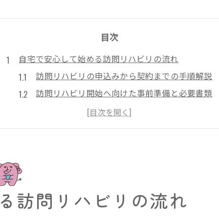
目次
自宅で安心して始める訪問リハビリの流れ
訪問リハビリの申込みから契約までの手順解説
訪問リハビリ開始へ向けた事前準備と必要書類
訪問リハビリ提供票や指示書の作成ポイント
自宅で受ける訪問リハビリの流れと注意点
訪問リハビリ導入時に知っておきたい基本事項
訪問リハビリの利用条件を徹底解説
訪問リハビリ利用条件と介護保険の関係性
る訪問リハビリの流れ
訪問リハビリ対象者となるための基準とは
医師の訪問リハビリ指示書が必要な理由