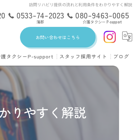
訪問リハビリ提供の流れと利用条件をわかりやすく解説
20
0533-74-2023
080-9463-0065
蒲郡
介護タクシー P-support
お問い合わせはこちら
護タクシーP-support
スタッフ採用サイト
ブログ
ンともに豊川
upportのサービス
ンともに豊橋出張所
ある質問
ンともに蒲郡
会社概要
かりやすく解説
料金について
ドライバー