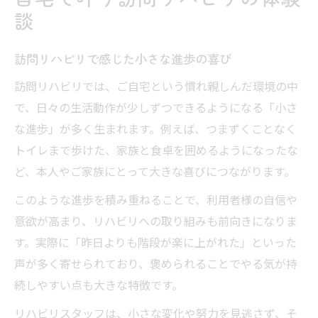
訪問リハビリがもたらす安心感の理由
談
訪問リハビリで生まれる前向きな変化
心に残る訪問リハビリの喜びの声紹介
訪問リハビリで感じた小さな進歩の喜び
在宅リハビリで暮らしが輝く瞬間とは
訪問リハビリでは、ご自宅という慣れ親しんだ環境の中
訪問リハビリが支える家族の笑顔の輪
で、日々の生活動作が少しずつできるようになる「小さ
訪問リハビリならではの変化に注目して
な進歩」が多く生まれます。例えば、つまずくことなく
訪問リハビリが日常にもたらす意外な効果
トイレまで歩けた、家族と食卓を囲めるようになったな
ど、本人やご家族にとって大きな喜びにつながります。
自宅で実感できる訪問リハビリの変化とは
リハビリ利用者が語る心の変化と成長
このような進歩を積み重ねることで、利用者様の自信や
訪問リハビリで生活の質が向上する理由
意欲が高まり、リハビリへの取り組みも前向きになりま
す。実際に「昨日よりも階段が楽に上がれた」といった
訪問リハビリ独自のサポート体制に迫る
声が多く寄せられており、褒められることでやる気が持
心に響くリハビリ褒め言葉の力とは
続しやすい点も大きな特徴です。
訪問リハビリで褒め言葉が生む効果とは
リハビリスタッフは、小さな変化や努力を見逃さず、そ
リハビリの声かけが心を動かす瞬間