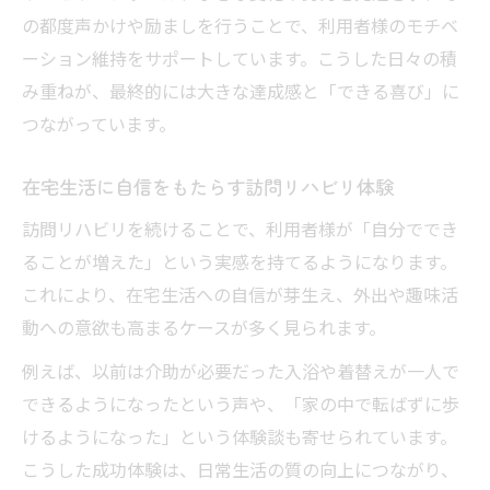
の都度声かけや励ましを行うことで、利用者様のモチベ
訪問リハビリで意欲が高まる理由を解説
ーション維持をサポートしています。こうした日々の積
褒め言葉による自主練習の継続サポート
み重ねが、最終的には大きな達成感と「できる喜び」に
訪問リハビリの褒め方とモチベーション維
つながっています。
持
家族と共に歩む喜びのリハビリ日記
在宅生活に自信をもたらす訪問リハビリ体験
訪問リハビリを家族で支える日々の工夫
訪問リハビリを続けることで、利用者様が「自分ででき
家族の励ましが訪問リハビリに与える力
ることが増えた」という実感を持てるようになります。
訪問リハビリで家族の絆が深まる瞬間
これにより、在宅生活への自信が芽生え、外出や趣味活
動への意欲も高まるケースが多く見られます。
リハビリ参加で家族も成長する理由とは
訪問リハビリで共有する目標と達成感
例えば、以前は介助が必要だった入浴や着替えが一人で
リハビリ意欲が高まる声かけの裏側
できるようになったという声や、「家の中で転ばずに歩
けるようになった」という体験談も寄せられています。
訪問リハビリで効果的な声かけの実例紹介
こうした成功体験は、日常生活の質の向上につながり、
リハビリの声かけが意欲向上に繋がる理由