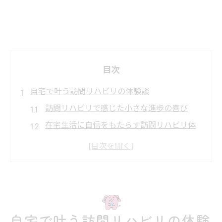
目次
自宅で叶う訪問リハビリの体験談
訪問リハビリで感じた小さな進歩の喜び
在宅生活に自信をもたらす訪問リハビリ体
験
訪問リハビリの成功事例から得た気づき
リハビリを通じて見える暮らしの変化とは
訪問リハビリで得た自主練習の継続力
喜びの声が広がる在宅リハビリの魅力
自宅で叶う訪問リハビリの体験