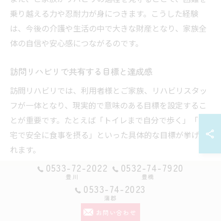
乗り越える力や忍耐力が身につきます。こうした経験
は、今後の介護や生活の中で大きな財産となり、家族全
体の自信や安心感につながるのです。
訪問リハビリで共有する目標と達成感
訪問リハビリでは、利用者様とご家族、リハビリスタッ
フが一体となり、現実的で意味のある目標を設定するこ
とが重要です。たとえば「トイレまで自分で歩く」「自
宅で安全に食事を摂る」といった具体的な目標が挙げら
れます。
0533-72-2022
0532-74-7920
こうした目標を一緒に追いかけ、達成したときの喜びを
豊川
豊橋
分かち合うことで、利用者様だけでなくご家族にも大き
0533-74-2023
な満足感が生まれます。小さな進歩を積み重ねていく過
蒲郡
程が、訪問リハビリならではの“喜びの声”につながるの
お問い合わせ