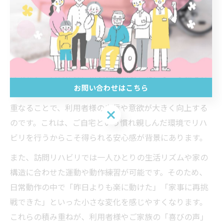
訪問リハビリならではの変化に
注目して
訪問リハビリが日常にもたらす意外な効果
訪問リハビリは、単に身体機能の回復や維持を目指すだ
けでなく、日常生活に思わぬ効果をもたらすことがあり
お問い合わせはこちら
ます。たとえば「自分でできた」という成功体験が積み
重なることで、利用者様の自信や意欲が大きく向上する
お問い合わせはこちら
のです。これは、ご自宅という慣れ親しんだ環境でリハ
ビリを行うからこそ得られる安心感が背景にあります。
また、訪問リハビリでは一人ひとりの生活リズムや家の
構造に合わせた運動や動作練習が可能です。そのため、
日常動作の中で「昨日よりも楽に動けた」「家事に再挑
戦できた」といった小さな変化を感じやすくなります。
これらの積み重ねが、利用者様やご家族の「喜びの声」