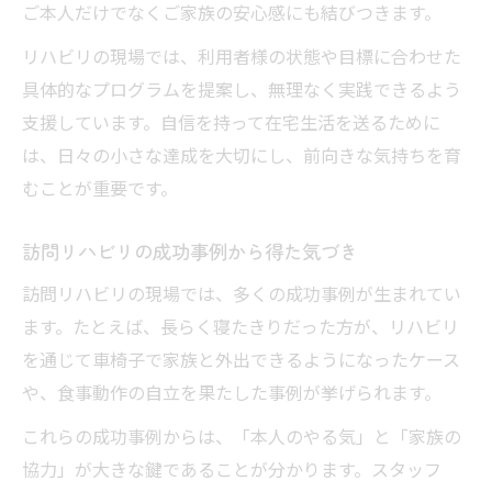
ご本人だけでなくご家族の安心感にも結びつきます。
訪問リハビリで心を支える声かけの工夫
リハビリの現場では、利用者様の状態や目標に合わせた
セラピストの声かけが自主性を引き出す力
具体的なプログラムを提案し、無理なく実践できるよう
訪問リハビリにおける褒めの心理的効果
支援しています。自信を持って在宅生活を送るために
は、日々の小さな達成を大切にし、前向きな気持ちを育
むことが重要です。
訪問リハビリの成功事例から得た気づき
訪問リハビリの現場では、多くの成功事例が生まれてい
ます。たとえば、長らく寝たきりだった方が、リハビリ
を通じて車椅子で家族と外出できるようになったケース
や、食事動作の自立を果たした事例が挙げられます。
これらの成功事例からは、「本人のやる気」と「家族の
協力」が大きな鍵であることが分かります。スタッフ