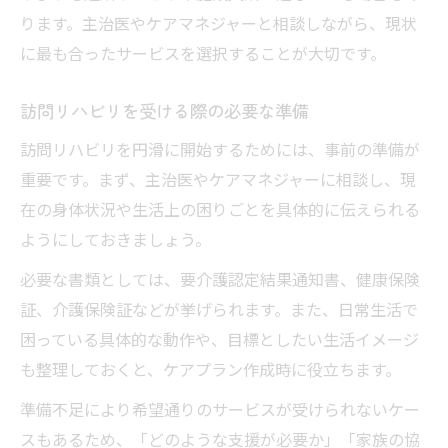
ケアマネとの訪問リハビリ相談ポイント
ります。主治医やケアマネジャーと相談しながら、現状
訪問リハビリ準備に必要なチェックリスト
に最も合ったサービスを選択することが大切です。
訪問リハビリ対象者の見極め方と実際
訪問リハビリ対象者の具体的な判定基準
訪問リハビリを受ける際の必要な準備
訪問リハビリが必要な状態とは何か
訪問リハビリを円滑に開始するためには、事前の準備が
医療保険と訪問リハビリ対象者の違い
重要です。まず、主治医やケアマネジャーに相談し、現
在の身体状況や生活上の困りごとを具体的に伝えられる
訪問リハビリ利用者の家族支援のコツ
ようにしておきましょう。
現場での訪問リハビリ対象者の事例紹介
医療保険と介護保険の利用条件の違い
必要な書類としては、要介護認定結果通知書、健康保険
証、介護保険証などが挙げられます。また、日常生活で
訪問リハビリで使える保険の違い解説
困っている具体的な動作や、目標としたい生活イメージ
医療保険訪問リハビリの利用条件比較
も整理しておくと、ケアプラン作成時に役立ちます。
介護保険と医療保険の対象者整理
準備不足により希望通りのサービスが受けられないケー
訪問リハビリ保険選択の注意点と判断法
スもあるため、「どのような支援が必要か」「家族の協
保険別の訪問リハビリ申請時ポイント