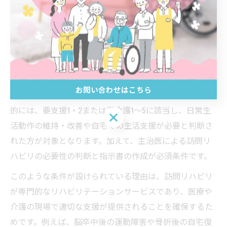
介護保険で受ける訪問リハビリ
の条件解説
介護保険訪問リハビリの対象者要件
訪問リハビリテーションを介護保険で利用する場合、ま
お問い合わせはこちら
ず「要介護認定」を受けていることが大前提です。具体
的には、要支援1・2または要介護1～5に該当し、日常生
お問い合わせはこちら
活動作の維持・改善や自宅での生活支援が必要と判断さ
れた方が対象となります。加えて、主治医による訪問リ
ハビリの必要性の判断と指示書の作成が必須条件です。
このような条件が設けられている理由は、訪問リハビリ
が専門的なリハビリテーションサービスであり、医療や
介護の現場で適切な支援が提供されることを確保するた
めです。例えば、脳卒中後の運動障害や骨折後の自宅復