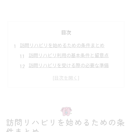
目次
訪問リハビリを始めるための条件まとめ
訪問リハビリ利用の基本条件と留意点
訪問リハビリを受ける際の必要な準備
訪問リハビリ対象者の判断基準を解説
介護保険と訪問リハビリ条件の関係性
主治医の指示書が必要な理由と流れ
利用時に押さえたい訪問リハビリの手順
訪問リハビリ利用開始までの具体的手順
訪問リハビリを始めるための条
主治医やケアマネへの相談タイミング
件まとめ