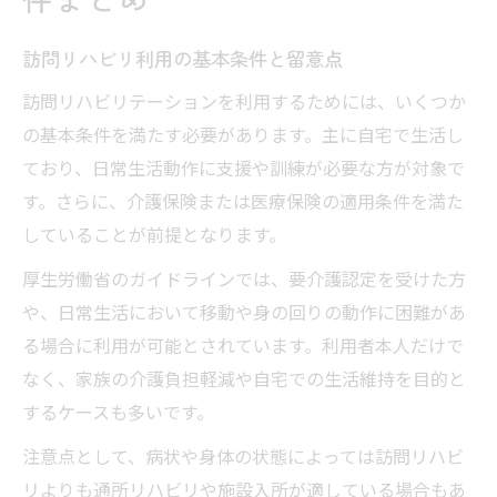
訪問リハビリ申請時に必要な書類一覧
初回訪問前に確認したいポイント
訪問リハビリ利用の基本条件と留意点
訪問リハビリ利用準備の流れと注意点
訪問リハビリテーションを利用するためには、いくつか
介護保険で受ける訪問リハビリの条件解説
の基本条件を満たす必要があります。主に自宅で生活し
介護保険訪問リハビリの対象者要件
ており、日常生活動作に支援や訓練が必要な方が対象で
す。さらに、介護保険または医療保険の適用条件を満た
要介護認定と訪問リハビリの関係性
していることが前提となります。
介護保険利用時の訪問リハビリ手続き
訪問リハビリ頻度と介護保険のルール
厚生労働省のガイドラインでは、要介護認定を受けた方
や、日常生活において移動や身の回りの動作に困難があ
介護保険で訪問リハビリを受ける流れ
る場合に利用が可能とされています。利用者本人だけで
主治医やケアマネと相談する前の準備
なく、家族の介護負担軽減や自宅での生活維持を目的と
訪問リハビリ相談時に整理すべき情報
するケースも多いです。
訪問リハビリ利用前の家族会議の進め方
注意点として、病状や身体の状態によっては訪問リハビ
主治医へ伝えるべき希望と現状
リよりも通所リハビリや施設入所が適している場合もあ