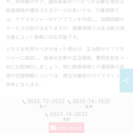
や、終末期のケア、退院直後のリハビリが必要な場合は
医療保険が優先されるケースが多いです。介護保険で
は、ケアマネジャーがケアプランを作成し、訪問回数や
サービス内容が決まりますが、医療保険では主治医の指
示書によって柔軟に対応可能です。
どちらを利用すべきか迷った場合は、主治医やケアマネ
ジャーに相談し、自身の状態や生活環境、費用負担を十
分に比較検討しましょう。特に医療保険と介護保険の併
用や切替時期については、厚生労働省のガイドラインも
参考になります。
0533-72-2022
0532-74-7920
訪問リハビリ利用者の家族支援のコツ
豊川
豊橋
訪問リハビリテーションを利用する際、家族の支援は欠
0533-74-2023
蒲郡
かせません。まず、利用者本人の希望や日常生活の課題
お問い合わせ
を家族で共有し、目標を明確にしましょう。家族がリハ