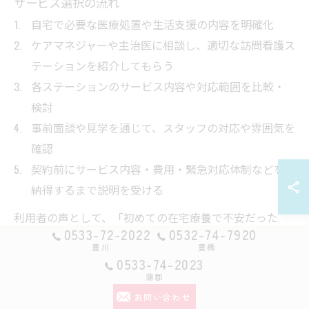
サービス選択の流れ
自宅で必要な医療処置や生活支援の内容を明確化
ケアマネジャーや主治医に相談し、適切な訪問看護ス
テーションを紹介してもらう
各ステーションのサービス内容や対応範囲を比較・
検討
事前面談や見学を通じて、スタッフの対応や雰囲気を
確認
契約前にサービス内容・費用・緊急対応体制などを
納得するまで説明を受ける
利用者の声として、「初めての在宅療養で不安だった
0533-72-2022
0532-74-7920
が、スタッフが丁寧に説明し、必要なケアを提案してく
豊川
豊橋
れたので安心できた」といった事例もあります。高齢者
0533-74-2023
やご家族の不安を軽減し、より良い療養生活を送るため
蒲郡
お問い合わせ
には、情報収集と積極的なコミュニケーションが欠かせ