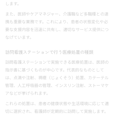
します。
訪問看護で実施できる医療処置と制限事項
また、医師やケアマネジャー、介護職など多職種との連
訪問看護ステーションで対応困難なケース
携も重要な業務です。これにより、患者の状態変化や必
とは
要な支援内容を迅速に共有し、適切なサービス提供につ
利用者ニーズ別に見る訪問看護ステーショ
なげています。
ンの対応力
訪問看護ステーションで必要な判断基準を
訪問看護ステーションで行う医療処置の種類
解説
訪問看護ステーションで実施できる医療処置は、医師の
訪問看護でできること・できないことを整理
指示書に基づくものが中心です。代表的なものとして
訪問看護ステーションでできる主なケア内
は、点滴や注射、褥瘡（じょくそう）処置、カテーテル
容
管理、人工呼吸器の管理、インスリン注射、ストーマケ
訪問看護ステーションでできない業務の一
アなどが挙げられます。
例
これらの処置は、患者の健康状態や生活環境に応じて適
訪問看護ステーションの対応範囲を明確に
切に選択され、看護師が定期的に訪問して実施します。