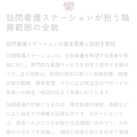
訪問看護ステーションの職種ごとの担当範
訪問看護ステーションが担う職
囲
務範囲の全貌
生活支援から医療処置まで訪問看護の役割を探
る
訪問看護ステーションの基本業務と役割を整理
訪問看護ステーションの生活支援内容を解
訪問看護ステーションは、在宅療養を希望する患者や家
説
族に対し、専門的な看護サービスを自宅で提供する拠点
訪問看護ステーションで可能な医療処置例
です。主な役割は、医師の指示に基づく医療処置、健康
患者と家族に寄り添う訪問看護サービスの
状態の観察、服薬管理、さらには日常生活のサポートや
工夫
家族への助言・相談対応まで多岐にわたります。
訪問看護ステーションの役割分担を知る
訪問看護の対象となるのは、慢性疾患や障害、高齢など
在宅療養を支える訪問看護の実践例
により自宅での療養が必要な方です。ステーションで
どこまで対応可能か訪問看護職務の実際に迫る
は、患者一人ひとりの状態や生活環境に合わせて、きめ
訪問看護ステーションの対応範囲はどこま
細やかなケアを実施し、病院と同等の安心を在宅で実現
でか