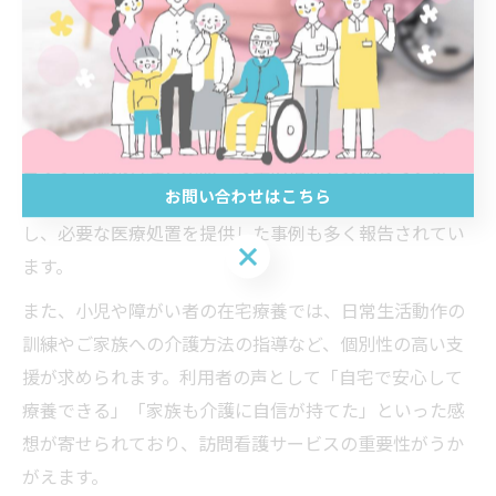
在宅療養を支える訪問看護の実践例
実際の訪問看護ステーションでは、患者の自宅療養を支
えるために多様な実践がなされています。たとえば、慢
性疾患を抱える高齢者に対しては、定期的なバイタルチ
ェックや服薬管理、家族への生活指導を実施していま
お問い合わせはこちら
す。急な体調変化があった際には、迅速に医師と連携
し、必要な医療処置を提供した事例も多く報告されてい
お問い合わせはこちら
ます。
また、小児や障がい者の在宅療養では、日常生活動作の
訓練やご家族への介護方法の指導など、個別性の高い支
援が求められます。利用者の声として「自宅で安心して
療養できる」「家族も介護に自信が持てた」といった感
想が寄せられており、訪問看護サービスの重要性がうか
がえます。