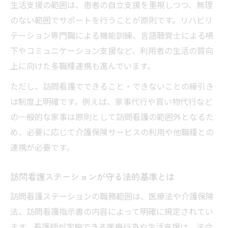
生活支援の範囲は、患者の自立支援を重視しつつ、無理
禁止されている行為や法的な境界線をチェック
のない範囲でサポートを行うことが原則です。リハビリ
訪問看護ステーションで禁止されている行
テーション専門職による機能訓練、言語聴覚士による嚥
為一覧
下やコミュニケーション支援など、利用者の生活の質向
法的に認められている業務範囲の線引き方
上に向けた多職種連携も進んでいます。
訪問看護ステーション利用時のリスク管理
ただし、訪問看護でできること・できないことの線引き
違法行為とならないための訪問看護の注意
は制度上明確です。例えば、家事代行や買い物代行など
点
の一般的な家事は原則として訪問看護の範囲外となるた
訪問看護ステーションでの安全な業務運営
め、必要に応じて介護保険サービスの利用や他職種との
連携が必要です。
訪問看護ステーションが守る法的基準とは
訪問看護ステーションの職務範囲は、医療法や介護保険
法、訪問看護指示書の内容によって明確に規定されてい
ます。看護師が実施できる医療行為や生活支援は、法令