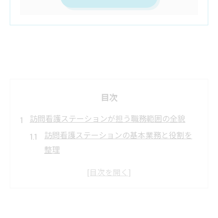
目次
訪問看護ステーションが担う職務範囲の全貌
訪問看護ステーションの基本業務と役割を
整理
訪問看護ステーションで行う医療処置の種
類
生活支援を含む訪問看護の幅広いサービス
訪問看護ステーションが守る法的基準とは