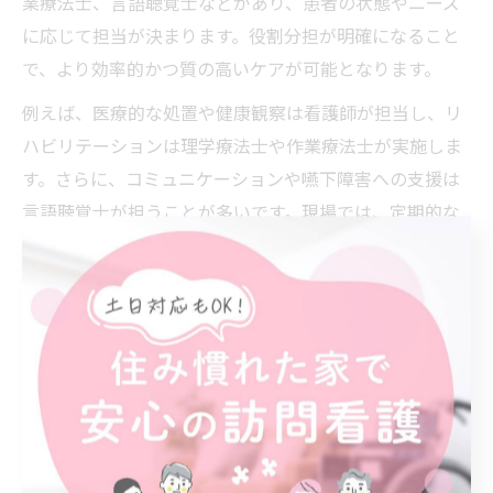
業療法士、言語聴覚士などがあり、患者の状態やニーズ
に応じて担当が決まります。役割分担が明確になること
で、より効率的かつ質の高いケアが可能となります。
例えば、医療的な処置や健康観察は看護師が担当し、リ
ハビリテーションは理学療法士や作業療法士が実施しま
す。さらに、コミュニケーションや嚥下障害への支援は
言語聴覚士が担うことが多いです。現場では、定期的な
ミーティングや情報共有を通じて、サービスの重複や抜
け漏れを防止しています。
役割分担を理解することで、利用者や家族は「どの職種
がどの支援を担当するのか」を把握しやすくなります。
サービス利用時は、疑問点や要望を遠慮なく相談し、適
切な専門職に対応してもらうことが、満足度向上につな
がります。