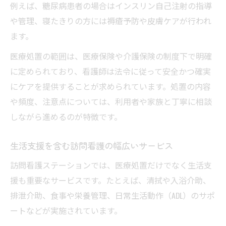
理解
例えば、糖尿病患者の場合はインスリン自己注射の指導
訪問看護サービスの利用前に確認すべき点
や管理、寝たきりの方には褥瘡予防や皮膚ケアが行われ
ます。
利用者のニーズに合わせたサービス選択法
仕事のやりがいに通じる訪問看護の業務内容と
医療処置の範囲は、医療保険や介護保険の制度下で明確
は
に定められており、看護師は法令に従って安全かつ確実
訪問看護ステーションの仕事で得られるや
にケアを提供することが求められています。処置の内容
りがい
や頻度、注意点については、利用者や家族と丁寧に相談
しながら進めるのが特徴です。
訪問看護師の一日の流れと特徴的な業務
訪問看護ステーションの仕事の難しさと魅
生活支援を含む訪問看護の幅広いサービス
力
訪問看護ステーションでは、医療処置だけでなく生活支
現場で感じる訪問看護ステーションのやり
援も重要なサービスです。たとえば、清拭や入浴介助、
がい
排泄介助、食事や栄養管理、日常生活動作（ADL）のサポ
訪問看護ステーションで働く上での成長ポ
ートなどが実施されています。
イント