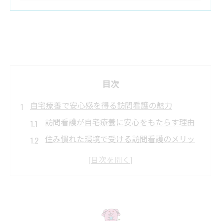
目次
自宅療養で安心感を得る訪問看護の魅力
訪問看護が自宅療養に安心をもたらす理由
住み慣れた環境で受ける訪問看護のメリッ
ト
訪問看護が患者と家族に与える心の支え
訪問看護で実現する快適な療養生活とは
訪問看護の特徴と在宅医療での必要性
家族の負担を軽減する訪問看護の支援力