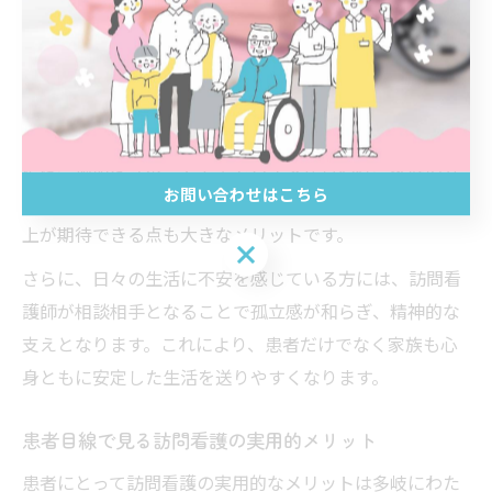
役立つサービスです。看護師が定期的に訪問し、健康状
態の観察や医療的処置を行うことで、患者は安心して自
宅で過ごせます。
たとえば、入浴や排泄、食事などの身体介助が必要な方
には、適切なサポートやアドバイスが行われ、家族の介
お問い合わせはこちら
護負担も軽減されます。日常生活動作（ADL）の維持・向
上が期待できる点も大きなメリットです。
お問い合わせはこちら
さらに、日々の生活に不安を感じている方には、訪問看
護師が相談相手となることで孤立感が和らぎ、精神的な
支えとなります。これにより、患者だけでなく家族も心
身ともに安定した生活を送りやすくなります。
患者目線で見る訪問看護の実用的メリット
患者にとって訪問看護の実用的なメリットは多岐にわた