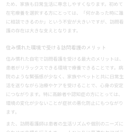
ため、家族も日常生活に専念しやすくなります。初めて
在宅での医療ケアに訪問看護が選ばれる理由
在宅療養を選択する方にとっては、「何かあった時に誰
訪問看護が在宅医療で必要とされる背景
に相談できるのか」という不安が大きいですが、訪問看
訪問看護の選択がもたらす医療ケアの安心
護の存在は大きな支えとなります。
感
訪問看護と病院ケアの違いをわかりやすく
住み慣れた環境で受ける訪問看護のメリット
解説
住み慣れた自宅で訪問看護を受ける最大のメリットは、
訪問看護が在宅療養で信頼される理由を紹
患者がリラックスできる環境で療養できることです。病
介
院のような緊張感が少なく、家族やペットと共に日常生
訪問看護が選ばれる支援体制と役割
活を送りながら治療やケアを受けることで、心身の安定
訪問看護ならではの精神的サポートとは
につながります。特に高齢者や認知症の方にとっては、
訪問看護が患者と家族の心を支える理由
環境の変化が少ないことが症状の悪化防止にもつながり
ます。
訪問看護による孤立感の軽減と精神的安心
訪問看護師ならではの寄り添うサポート
また、訪問看護師は患者の生活リズムや個別のニーズに