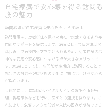
自宅療養で安心感を得る訪問看
訪問看護が家族の介護負担を減らす仕組み
護の魅力
訪問看護の利用で家族の精神的サポートを
実感
訪問看護が自宅療養に安心をもたらす理由
訪問看護で安心して家族を支える方法
訪問看護は、患者が住み慣れた自宅で療養できるよう専
家族に優しい訪問看護の支援内容を徹底解
門的なサポートを提供します。病院と比べて日常生活の
説
延長線上で医療的ケアを受けられるため、患者自身の精
訪問看護で家族の生活にゆとりを生む工夫
神的な安定や安心感につながる点が大きなメリットで
訪問看護がもたらす患者の生活向上効果
す。家族にとっても、専門職が定期的に訪問することで
訪問看護による患者のQOL向上とは
緊急時の対応や健康状態の変化に早期に気付ける安心感
が得られます。
訪問看護が日常生活に与える好影響
患者目線で見る訪問看護の実用的メリット
具体的には、看護師がバイタルサインの確認や服薬管
訪問看護で生活自立をサポートする理由
理、褥瘡予防などを行い、医師との連携を図ります。こ
れにより、急変リスクの低減や入院の回避が期待できる
訪問看護が患者の不安を軽減するポイント