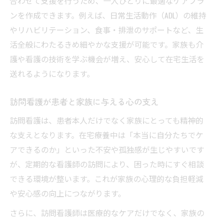
合わせて支援を行うため、一人ひとりに最適なケアプラ
訪問看護で実感する心のケアとその重要性
ンを作成できます。例えば、日常生活動作（ADL）の維持
訪問看護が精神面で及ぼすメリットを解説
やリハビリテーション、食事・排泄のサポートなど、生
訪問看護のメリットとデメリットを解説
活全般にわたるきめ細やかな支援が可能です。家族も介
訪問看護メリットとデメリットを正しく理
護や看護の技術を学ぶ機会が増え、安心して在宅生活を
解
送れるようになります。
訪問看護利用で知っておきたい注意点と特
徴
訪問看護が患者と家族に与える心の支え
訪問看護のメリット・デメリットを比較解
訪問看護は、患者本人だけでなく家族にとっても精神的
説
な支えとなります。在宅療養中は「本当に自分たちでケ
訪問看護が向いている方と注意すべき点
アできるのか」といった不安や孤独感が生じやすいです
訪問看護のデメリットも踏まえた利用のコ
が、定期的な看護師の訪問により、困った時にすぐ相談
ツ
できる環境が整います。これが家族の心理的な負担軽減
や安心感の向上につながります。
さらに、訪問看護師は医療的なケアだけでなく、家族の