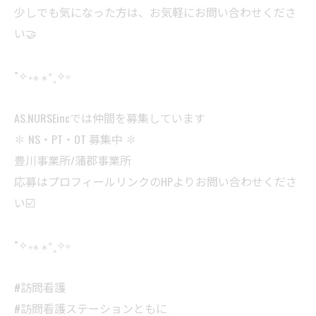
少しでも気になった方は、お気軽にお問い合わせくださ
い🤝
˚✧₊⁎ ⁎⁺˳✧༚
AS.NURSEincでは仲間を募集しています
✽ NS・PT・OT 募集中 ✽
豊川事業所/蒲郡事業所
応募はプロフィールリンクのHPよりお問い合わせくださ
い☑️
˚✧₊⁎ ⁎⁺˳✧༚
#訪問看護
#訪問看護ステーションともに