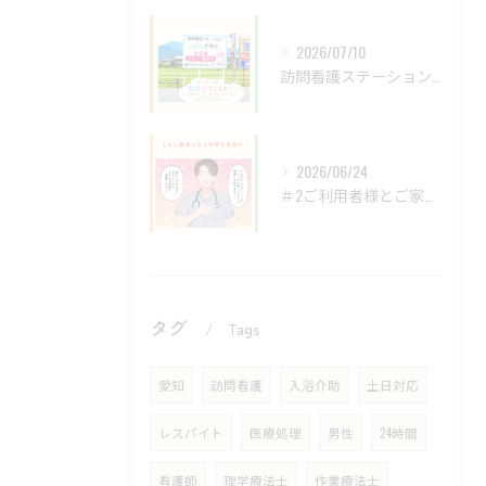
2026/07/10
訪問看護ステーションともにの看板を
2026/06/24
＃2ご利用者様とご家族様に寄り添う支援の形 PART9
タグ
Tags
愛知
訪問看護
入浴介助
土日対応
レスパイト
医療処理
男性
24時間
看護師
理学療法士
作業療法士